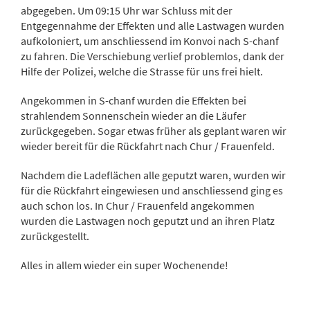
abgegeben.
Um
09:
15
Uhr
war
Schluss
mit
der
Entgegennahme
der
Effekten
und
alle
Lastwagen
wurden
aufkoloniert,
um
anschliessend
im
Konvoi
nach
S-
chanf
zu
fahren.
Die
Verschiebung
verlief
problemlos,
dank
der
Hilfe
der
Polizei,
welche
die
Strasse
für
uns
frei
hielt.
Angekommen
in
S-
chanf
wurden
die
Effekten
bei
strahlendem
Sonnenschein
wieder
an
die
Läufer
zurückgegeben.
Sogar
etwas
früher
als
geplant
waren
wir
wieder
bereit
für
die
Rückfahrt
nach
Chur /
Frauenfeld.
Nachdem
die
Ladeflächen
alle
geputzt
waren,
wurden
wir
für
die
Rückfahrt
eingewiesen
und
anschliessend
ging
es
auch
schon
los.
In
Chur /
Frauenfeld
angekommen
wurden
die
Lastwagen
noch
geputzt
und
an
ihren
Platz
zurückgestellt.
Alles
in
allem
wieder
ein
super
Wochenende!