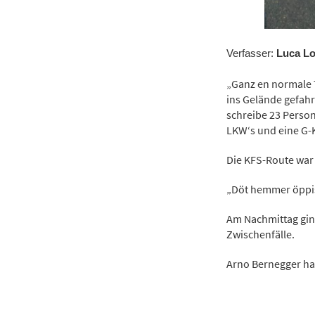
Verfasser:
Luca L
„Ganz en normale 
ins Gelände gefah
schreibe 23 Perso
LKW‘s und eine G-K
Die KFS-Route war 
„Döt hemmer öppis
Am Nachmittag ging
Zwischenfälle.
Arno Bernegger hat