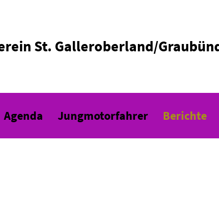
Verein St. Galleroberland/Graubün
Agenda
Jungmotorfahrer
Berichte