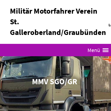
Militär Motorfahrer Verein
St.
L
Galleroberland/Graubünden
Menü
MMV SGO/GR